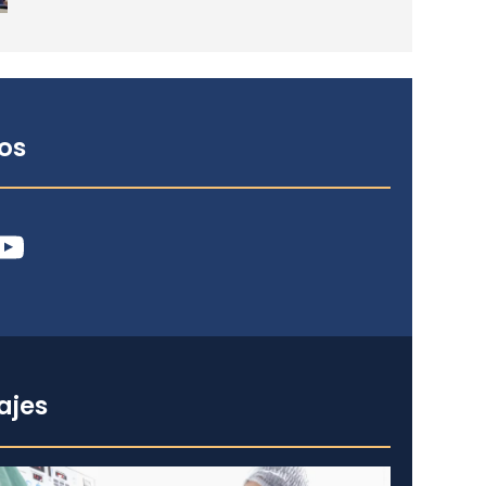
os
ube
ajes