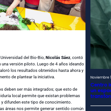
a Universidad del Bio-Bio,
Nicolás Sáez
, contó
n una versión piloto. Luego de 4 años ideando
o valoró los resultados obtenidos hasta ahora y
nto de plantear la iniciativa.
Noviembre 1
Centro i
os deben ser más integrados; que esto de
un espac
transfo
abiduría local permite que existan problemas
 y difunden este tipo de conocimiento.
tas áreas nos permite generar sentido común