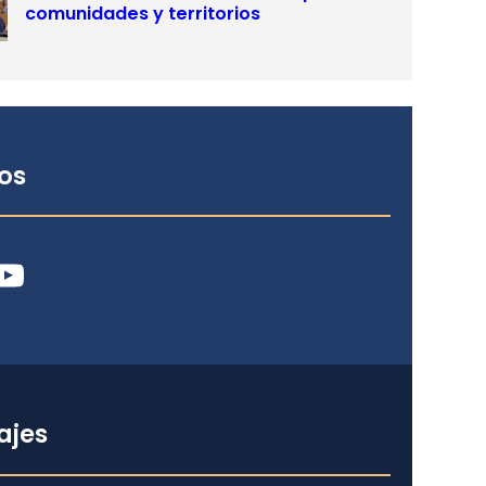
comunidades y territorios
os
ube
ajes