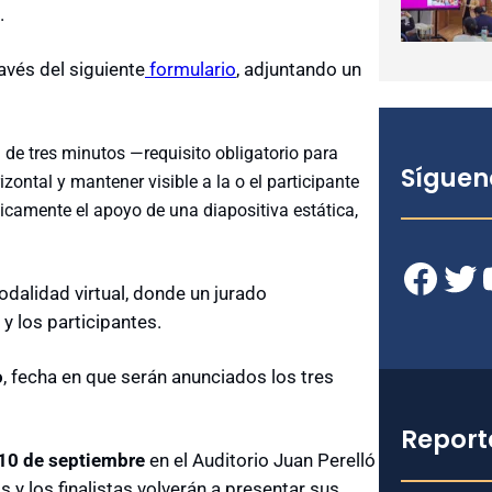
.
ravés del siguiente
formulario
, adjuntando un
de tres minutos —requisito obligatorio para
Síguen
ontal y mantener visible a la o el participante
icamente el apoyo de una diapositiva estática,
Facebook
Twitter
YouT
dalidad virtual, donde un jurado
y los participantes.
o
, fecha en que serán anunciados los tres
Report
10 de septiembre
en el Auditorio Juan Perelló
 y los finalistas volverán a presentar sus