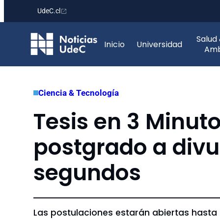
UdeC.cl
Saltar
Salud
al
Inicio
Universidad
Amb
contenido
Ciencia & Tecnología
Tesis en 3 Minut
postgrado a divu
segundos
Las postulaciones estarán abiertas hasta e