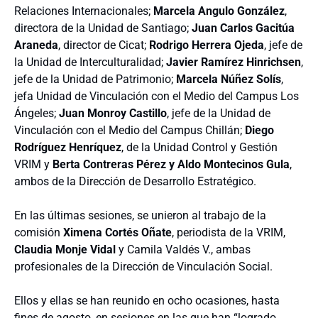
Relaciones Internacionales;
Marcela Angulo González
,
directora de la Unidad de Santiago;
Juan Carlos Gacitúa
Araneda
, director de Cicat;
Rodrigo Herrera Ojeda
, jefe de
la Unidad de Interculturalidad;
Javier Ramírez Hinrichsen
,
jefe de la Unidad de Patrimonio;
Marcela Núñez Solís
,
jefa Unidad de Vinculación con el Medio del Campus Los
Ángeles;
Juan Monroy Castillo
, jefe de la Unidad de
Vinculación con el Medio del Campus Chillán;
Diego
Rodríguez Henríquez
, de la Unidad Control y Gestión
VRIM y
Berta Contreras Pérez y Aldo Montecinos Gula
,
ambos de la Dirección de Desarrollo Estratégico.
En las últimas sesiones, se unieron al trabajo de la
comisión
Ximena Cortés Oñate
, periodista de la VRIM,
Claudia Monje Vidal
y Camila Valdés V., ambas
profesionales de la Dirección de Vinculación Social.
Ellos y ellas se han reunido en ocho ocasiones, hasta
fines de agosto, en sesiones en las que han “logrado