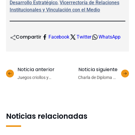
Desarrollo Estratégico
, 
Vicerrectoría de Relaciones
Institucionales y Vinculación con el Medio
Compartir
Facebook
Twitter
WhatsApp
Noticia anterior
Noticia siguiente
Juegos criollos y
Charla de Diploma en
esquinazo marcaron la
Ciencia de Datos
celebración de Fiestas
Avanzado abordará cómo
Patrias de la Dise
la Inteligencia Artificial
facilita la vida cotidiana
Noticias relacionadas