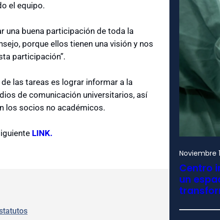
do el equipo.
r una buena participación de toda la
sejo, porque ellos tienen una visión y nos
sta participación”.
de las tareas es lograr informar a la
ios de comunicación universitarios, así
en los socios no académicos.
siguiente
LINK.
Noviembre 1
Centro i
un espac
transfo
statutos