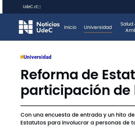
UdeC.cl
Saltar
Salud
al
Inicio
Universidad
Amb
contenido
Universidad
Reforma de Estat
participación de
Con una encuesta de entrada y un hito d
Estatutos para involucrar a personas de 