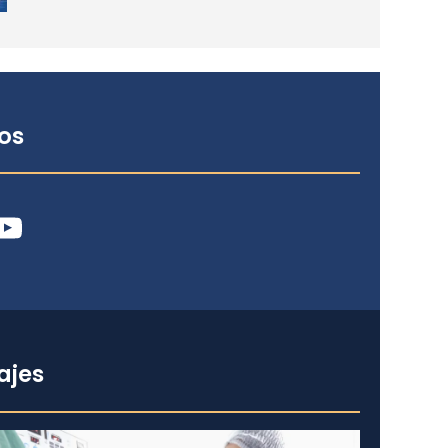
os
ube
ajes