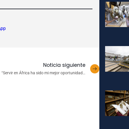
App
Noticia siguiente
“Servir en África ha sido mi mejor oportunidad»:
Odontóloga Angela Martínez, exestudiante UdeC,
cuenta su historia