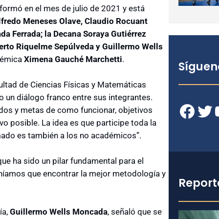
ormó en el mes de julio de 2021 y está
lfredo Meneses Olave, Claudio Rocuant
da Ferrada; la Decana Soraya Gutiérrez
berto Riquelme Sepúlveda y Guillermo Wells
démica
Ximena Gauché Marchetti
.
Síguen
cultad de Ciencias Físicas y Matemáticas
 un diálogo franco entre sus integrantes.
Facebook
Twitter
YouT
dos y metas de como funcionar, objetivos
ivo posible. La idea es que participe toda la
amado es también a los no académicos”.
que ha sido un pilar fundamental para el
eníamos que encontrar la mejor metodología y
Report
ía,
Guillermo Wells Moncada
, señaló que se