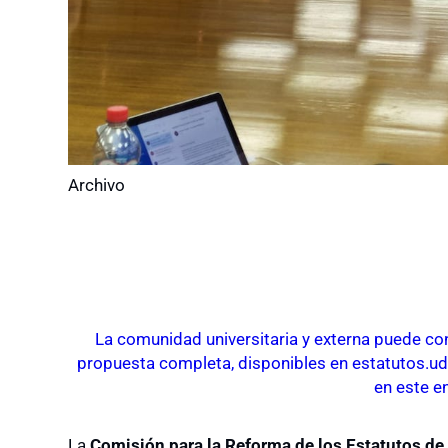
Archivo
La comunidad universitaria y externa puede con
propuesta completa, disponibles en estatutos.ude
en este e
La
Comisión para la Reforma de los Estatutos de