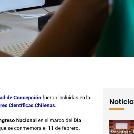
dad de Concepción
fueron incluidas en la
Notici
res Científicas Chilenas
.
ongreso Nacional
en el marco del
Día
 que se conmemora el 11 de febrero.