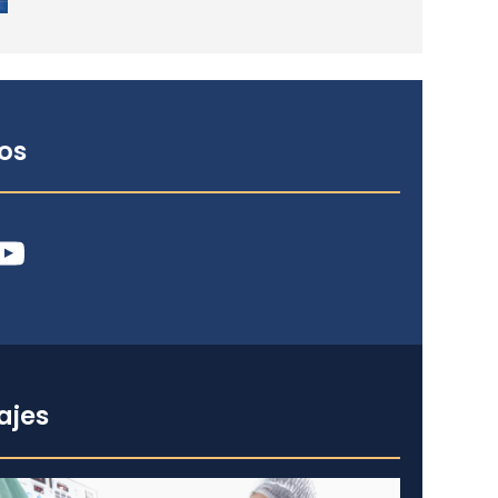
os
ube
ajes