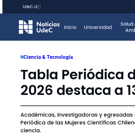
UdeC.cl
Saltar
Salud
al
Inicio
Universidad
Amb
contenido
Ciencia & Tecnología
Tabla Periódica d
2026 destaca a 1
Académicas, investigadoras y egresadas d
Periódica de las Mujeres Científicas Chilen
ciencia.