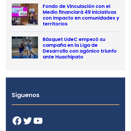
Fondo de Vinculación con el
Medio financiará 49 iniciativas
con impacto en comunidades y
territorios
Básquet UdeC empezó su
campaña en la Liga de
Desarrollo con agónico triunfo
ante Huachipato
Síguenos
Facebook
Twitter
YouTube