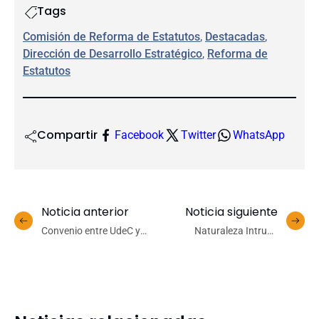
Tags
Comisión de Reforma de Estatutos
, 
Destacadas
, 
Dirección de Desarrollo Estratégico
, 
Reforma de
Estatutos
Compartir
Facebook
Twitter
WhatsApp
Noticia anterior
Noticia siguiente
Convenio entre UdeC y
Naturaleza Intrusa
Coemco acercará la
organiza Semana sobre
música a más de 6 mil
Invasiones Biológicas
escolares del Biobío