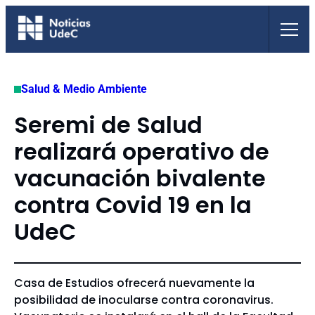
Saltar
al
contenido
Salud & Medio Ambiente
Seremi de Salud
realizará operativo de
vacunación bivalente
contra Covid 19 en la
UdeC
Casa de Estudios ofrecerá nuevamente la
posibilidad de inocularse contra coronavirus.