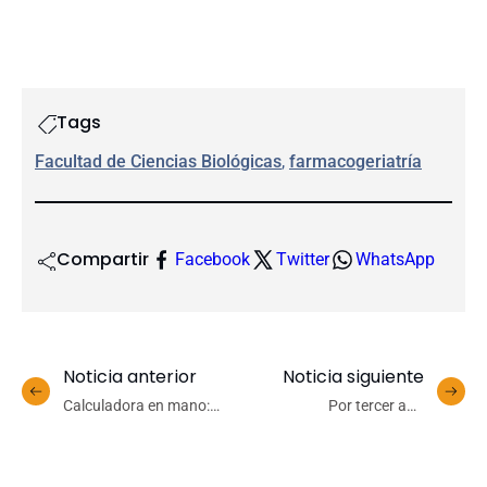
Tags
Facultad de Ciencias Biológicas
, 
farmacogeriatría
Compartir
Facebook
Twitter
WhatsApp
Noticia anterior
Noticia siguiente
Calculadora en mano:
Por tercer año
UdeC enfrentará última
consecutivo: La bicicleta
fecha doble de la fase
es el medio de transporte
regular en Chiloé
más eficaz en Concepción