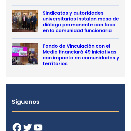
Sindicatos y autoridades
universitarias instalan mesa de
diálogo permanente con foco
en la comunidad funcionaria
Fondo de Vinculación con el
Medio financiará 49 iniciativas
con impacto en comunidades y
territorios
Síguenos
Facebook
Twitter
YouTube