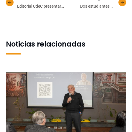
Editorial UdeC presentará
Dos estudiantes de
libro con piezas musicales
pregrado se adjudican
creadas por estudiantes
beca de intercambio
de Pedagogía en
internacional para
Educación Musical
estudiar en Perú
Noticias relacionadas