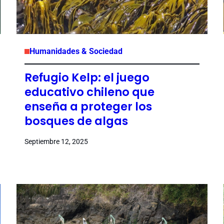
Humanidades & Sociedad
Refugio Kelp: el juego
educativo chileno que
enseña a proteger los
bosques de algas
Septiembre 12, 2025