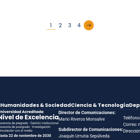
→
1
2
3
4
e
Humanidades & Sociedad
Ciencia & Tecnología
Dep
Director de Comunicaciones:
Teléfono
Mario Riveros Monsalve
Correo: 
Subdirector de Comunicaciones:
Dirección
Joaquín Urrutia Sepúlveda