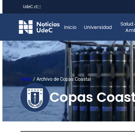
UdeC.cl
Saltar
Salud
al
Inicio
Universidad
Amb
contenido
Inicio
/
Archivo de Copas Coastal
Copas Coast