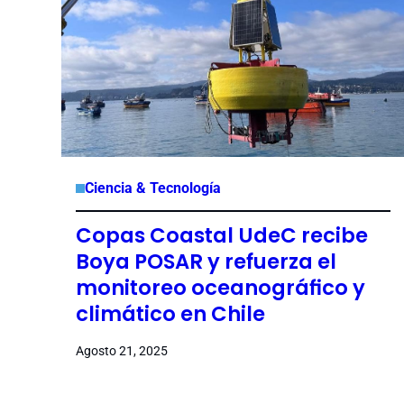
Ciencia & Tecnología
Copas Coastal UdeC recibe
Boya POSAR y refuerza el
monitoreo oceanográfico y
climático en Chile
Agosto 21, 2025