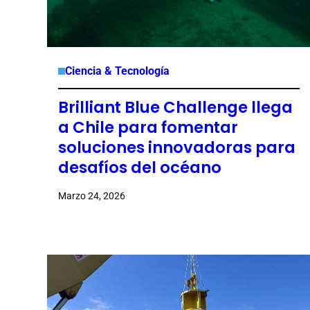
Ciencia & Tecnología
Brilliant Blue Challenge llega
a Chile para fomentar
soluciones innovadoras para
desafíos del océano
Marzo 24, 2026