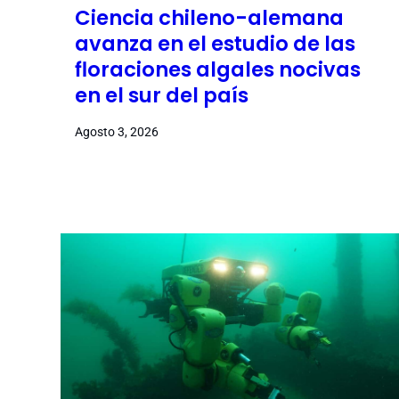
Ciencia chileno-alemana
avanza en el estudio de las
floraciones algales nocivas
en el sur del país
Agosto 3, 2026