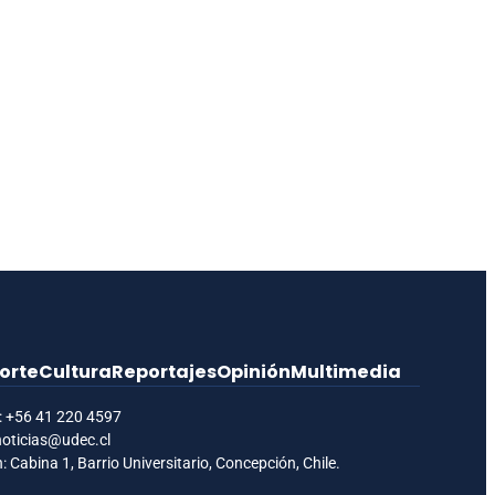
orte
Cultura
Reportajes
Opinión
Multimedia
:
+56 41 220 4597
noticias@udec.cl
: Cabina 1, Barrio Universitario, Concepción, Chile.