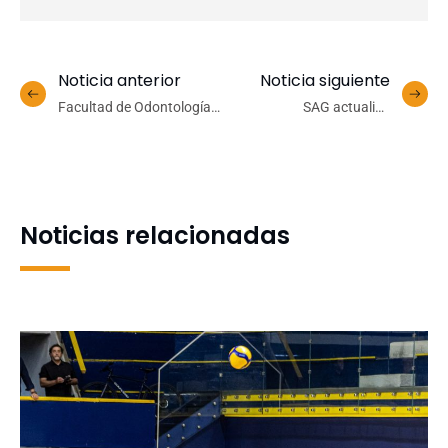
Noticia anterior
Noticia siguiente
Facultad de Odontología
SAG actualiza
UdeC avanza en la
conocimientos sobre la
creación de la Especialidad
nueva Ley Apícola entre
en Odontogeriatría
estudiantes de Agronomía
UdeC
Noticias relacionadas