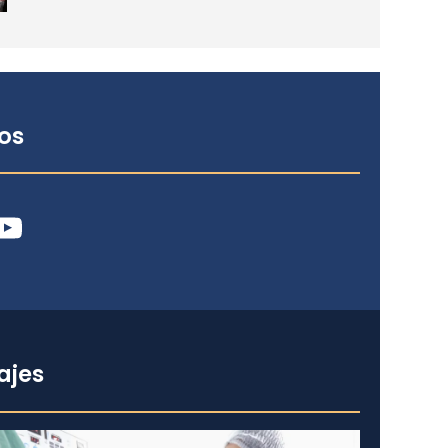
os
ube
ajes