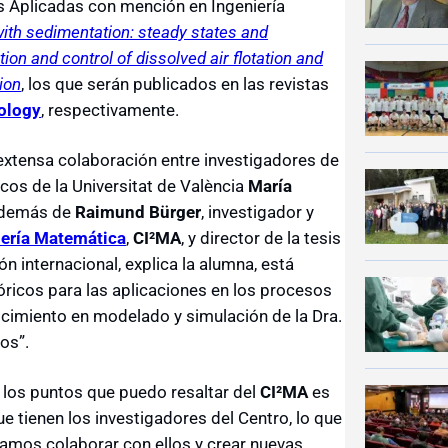
 Aplicadas con mención en Ingeniería
with sedimentation: steady states and
ion and control of dissolved air flotation and
ion
, los que serán publicados en las revistas
ology
, respectivamente.
extensa colaboración entre investigadores de
cos de la Universitat de València
María
además de
Raimund Bürger
, investigador y
iería Matemática
,
CI²MA
, y director de la tesis
ón internacional, explica la alumna, está
óricos para las aplicaciones en los procesos
nocimiento en modelado y simulación de la Dra.
jos”.
 los puntos que puedo resaltar del
CI²MA
es
e tienen los investigadores del Centro, lo que
amos colaborar con ellos y crear nuevas