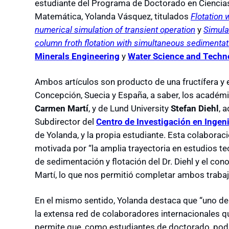
estudiante del Programa de Doctorado en Ciencias
Matemática, Yolanda Vásquez, titulados
Flotation 
numerical simulation of transient operation
y
Simulat
column froth flotation with simultaneous sedimentat
Minerals Engineering
y
Water Science and Techn
Ambos artículos son producto de una fructífera y 
Concepción, Suecia y España, a saber, los académi
Carmen Martí
, y de Lund University
Stefan Diehl
, 
Subdirector del
Centro de Investigación en Ingen
de Yolanda, y la propia estudiante. Esta colaboraci
motivada por “la amplia trayectoria en estudios te
de sedimentación y flotación del Dr. Diehl y el co
Martí, lo que nos permitió completar ambos traba
En el mismo sentido, Yolanda destaca que “uno de
la extensa red de colaboradores internacionales qu
permite que, como estudiantes de doctorado, pod