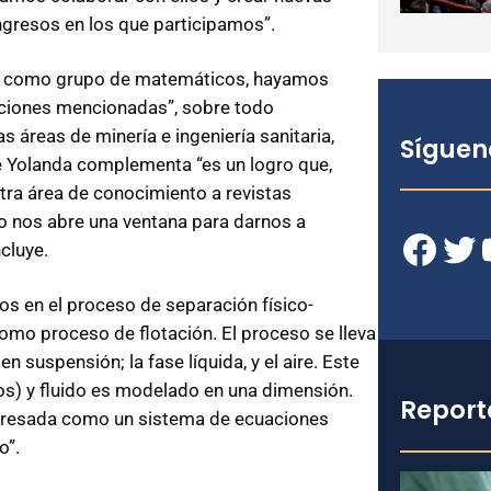
ngresos en los que participamos”.
ue, como grupo de matemáticos, hayamos
aciones mencionadas”, sobre todo
s áreas de minería e ingeniería sanitaria,
Síguen
que Yolanda complementa “es un logro que,
a área de conocimiento a revistas
sto nos abre una ventana para darnos a
Facebook
Twitter
YouT
cluye.
s en el proceso de separación físico-
omo proceso de flotación. El proceso se lleva
n suspensión; la fase líquida, y el aire. Este
dos) y fluido es modelado en una dimensión.
Report
presada como un sistema de ecuaciones
o”.