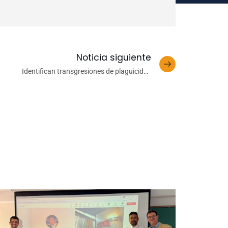
Noticia siguiente
Identifican transgresiones de plaguicidas
contaminantes en frutas y hortalizas