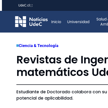
UdeC.cl
Saltar
Salud
al
Inicio
Universidad
Amb
contenido
Ciencia & Tecnología
Revistas de Ingen
matemáticos Ud
Estudiante de Doctorado colabora con su 
potencial de aplicabilidad.