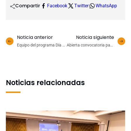
Compartir
Facebook
Twitter
WhatsApp
Noticia anterior
Noticia siguiente
Equipo del programa Día a
Abierta convocatoria para
Día UdeC liderará
trabajos: NENRE EfD-Chile
Programa de Habilitación
prepara noveno encuentro
Técnica en Crianza y
anual
Parentalidad Positiva
Noticias relacionadas