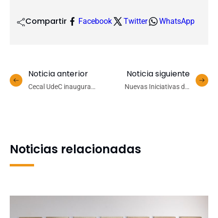
Compartir
Facebook
Twitter
WhatsApp
Noticia anterior
Noticia siguiente
Cecal UdeC inaugura
Nuevas Iniciativas del
exposición póstuma de
Fondo VcM reciben
Eduardo Vera Canales con
certificado de adjudicación
emotivo homenaje a su
legado artístico
Noticias relacionadas