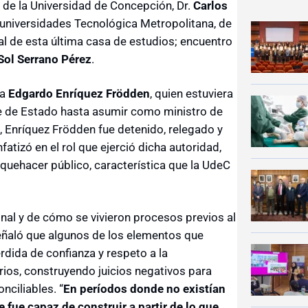
 de la Universidad de Concepción, Dr.
Carlos
s universidades Tecnológica Metropolitana, de
ral de esta última casa de estudios; encuentro
Sol Serrano Pérez
.
 a
Edgardo Enríquez Frödden
, quien estuviera
pe de Estado hasta asumir como ministro de
 Enríquez Frödden fue detenido, relegado y
nfatizó en el rol que ejerció dicha autoridad,
uehacer público, característica que la UdeC
onal y de cómo se vivieron procesos previos al
eñaló que algunos de los elementos que
rdida de confianza y respeto a la
rios, construyendo juicios negativos para
nciliables. “
En períodos donde no existían
e fue capaz de construir a partir de lo que