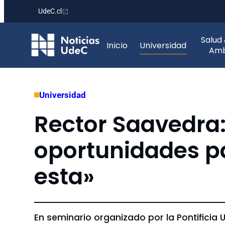
UdeC.cl
Saltar
Salud
al
Inicio
Universidad
Amb
contenido
Universidad
Rector Saavedra
oportunidades pa
esta»
En seminario organizado por la Pontificia U