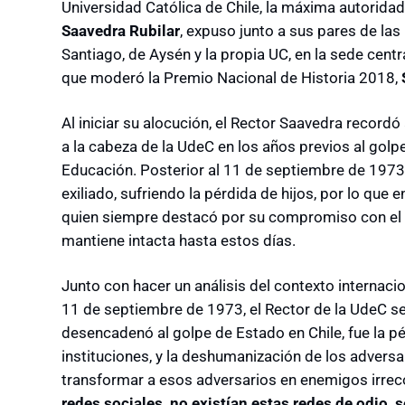
Universidad Católica de Chile, la máxima autoridad
Saavedra Rubilar
, expuso junto a sus pares de la
Santiago, de Aysén y la propia UC, en la sede cent
que moderó la Premio Nacional de Historia 2018,
Al iniciar su alocución, el Rector Saavedra recordó
a la cabeza de la UdeC en los años previos al gol
Educación. Posterior al 11 de septiembre de 1973,
exiliado, sufriendo la pérdida de hijos, por lo que e
quien siempre destacó por su compromiso con el q
mantiene intacta hasta estos días.
Junto con hacer un análisis del contexto internaci
11 de septiembre de 1973, el Rector de la UdeC s
desencadenó al golpe de Estado en Chile, fue la pé
instituciones, y la deshumanización de los adversa
transformar a esos adversarios en enemigos irreco
redes sociales, no existían estas redes de odio, s