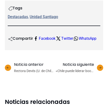
Tags
Destacadas
, 
Unidad Santiago
Compartir
Facebook
Twitter
WhatsApp
Noticia anterior
Noticia siguiente
Rectora Devés (U. de Chile)
«Chile puede liderar boom
y Rector Saavedra (UdeC)
del litio»: académicos
cerraron Primer Congreso
UdeC y Estrategia
de Gobierno Abierto
Nacional de extracción
desarrollado en
Concepción
Noticias relacionadas