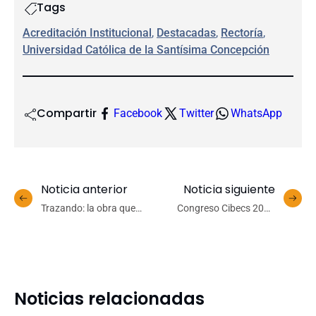
Tags
Acreditación Institucional
, 
Destacadas
, 
Rectoría
, 
Universidad Católica de la Santísima Concepción
Compartir
Facebook
Twitter
WhatsApp
Noticia anterior
Noticia siguiente
Trazando: la obra que
Congreso Cibecs 2025
conecta el arte
aborda reflexiones
contemporáneo
interdisciplinarias sobre la
multidisciplinar en el Cecal
humanización en salud
UdeC
Noticias relacionadas