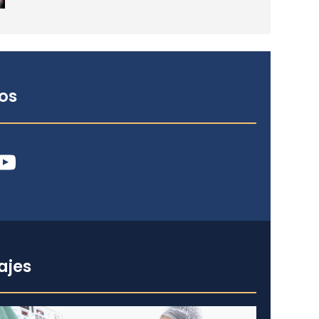
os
ube
ajes