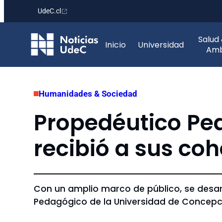
UdeC.cl
Saltar
Salud
al
Inicio
Universidad
Amb
contenido
Humanidades & Sociedad
Propedéutico Pe
recibió a sus coh
Con un amplio marco de público, se desar
Pedagógico de la Universidad de Concep