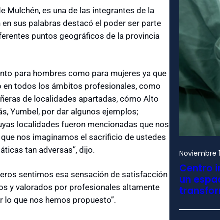
 Mulchén, es una de las integrantes de la
 en sus palabras destacó el poder ser parte
erentes puntos geográficos de la provincia
tanto para hombres como para mujeres ya que
o en todos los ámbitos profesionales, como
eras de localidades apartadas, cómo Alto
lás, Yumbel, por dar algunos ejemplos;
uyas localidades fueron mencionadas que nos
 que nos imaginamos el sacrificio de ustedes
ticas tan adversas”, dijo.
Noviembre 1
Centro i
ros sentimos esa sensación de satisfacción
un espac
os y valorados por profesionales altamente
transfo
r lo que nos hemos propuesto”.