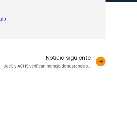
App
Noticia siguiente
UdeC y ACHS verifican manejo de sustancias y
residuos peligrosos en laboratorios de los 3
campus UdeC