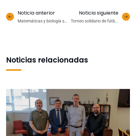
Noticia anterior
Noticia siguiente
Matemáticas y biología se
Torneo solidario de fútbol
articulan en conferencia
congregó a 16 equipos
magistral del Premio
UdeC en beneficio de
Nacional de Ciencias
estudiantes afectados por
Exactas 2025 en la UdeC
incendios
Noticias relacionadas