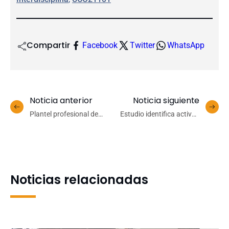
Compartir
Facebook
Twitter
WhatsApp
Noticia anterior
Noticia siguiente
Plantel profesional de
Estudio identifica activos
básquetbol masculino
claves para promover el
UdeC comenzó con los
bienestar en el lugar de
trabajos de pretemporada
trabajo
Noticias relacionadas