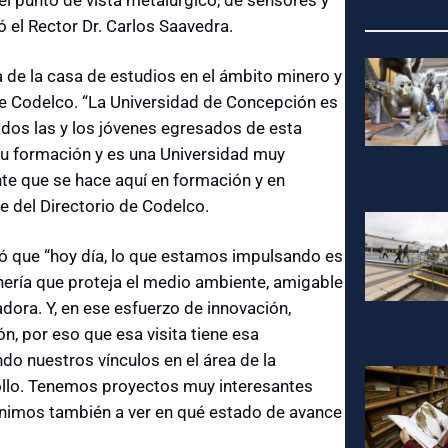
l punto de vista metalúrgico, de sensores y
ó el Rector Dr. Carlos Saavedra.
a de la casa de estudios en el ámbito minero y
de Codelco. “La Universidad de Concepción es
ados las y los jóvenes egresados de esta
u formación y es una Universidad muy
te que se hace aquí en formación y en
e del Directorio de Codelco.
vó que “hoy día, lo que estamos impulsando es
nería que proteja el medio ambiente, amigable
ora. Y, en ese esfuerzo de innovación,
, por eso que esa visita tiene esa
do nuestros vínculos en el área de la
rrollo. Tenemos proyectos muy interesantes
inimos también a ver en qué estado de avance