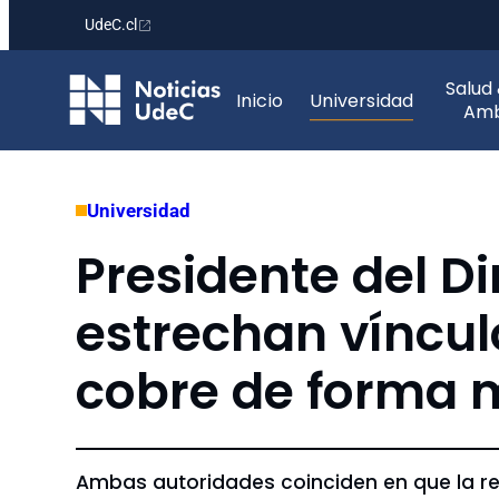
UdeC.cl
Saltar
Salud
al
Inicio
Universidad
Amb
contenido
Universidad
Presidente del D
estrechan víncul
cobre de forma 
Ambas autoridades coinciden en que la ren