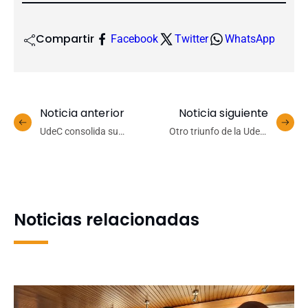
Compartir
Facebook
Twitter
WhatsApp
Noticia anterior
Noticia siguiente
UdeC consolida su
Otro triunfo de la UdeC:
liderazgo científico en
fue a Puerto Varas y
encuentro
derrotó al local por 78-66
latinoamericano de la
Sociedad Max Planck
Noticias relacionadas