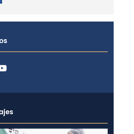
os
ube
ajes