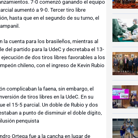
 lanzamientos. 7-0 comenzó ganando el equipo
parcial aumentó a 9-0. Tercer tiro libre
ón, hasta que en el segundo de su turno, el
Campanil.
la cuenta para los brasileños, mientras al
ple del partido para la UdeC y decretaba el 13-
 ejecución de dos tiros libres favorables a los
ampeón chileno, con el ingreso de Kevin Rubio
ón complicaban la faena, sin embargo, el
versión de tiros libres en la UdeC. En su
e el 15-5 parcial. Un doble de Rubio y dos
estaban a punto de disminuir el doble dígito,
 ilusión penquista
ndro Ortega fue a la cancha en lugar de