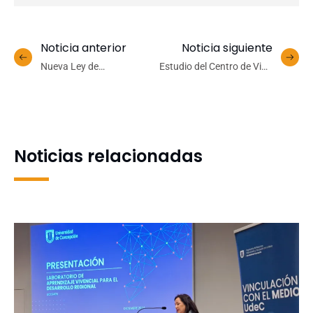
Noticia anterior
Noticia siguiente
Nueva Ley de
Estudio del Centro de Vida
Cumplimiento Tributario:
Saludable UdeC evidenció
¿Cómo afectará a quienes
beneficios del ejercicio vía
reciben múltiples
app para personas con
transferencias?
Síndrome Metabólico
Noticias relacionadas