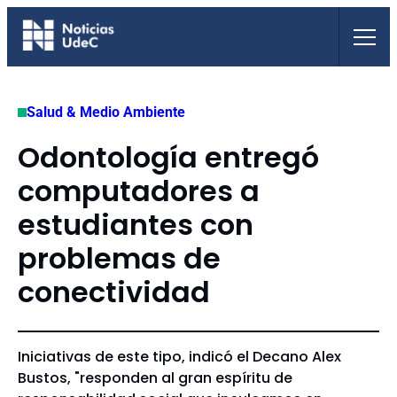
Saltar
al
contenido
Salud & Medio Ambiente
Odontología entregó
computadores a
estudiantes con
problemas de
conectividad
Iniciativas de este tipo, indicó el Decano Alex
Bustos, "responden al gran espíritu de