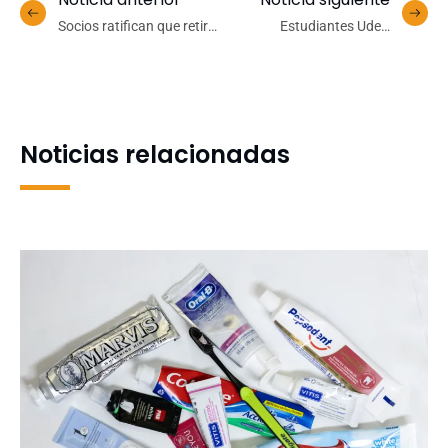
Socios ratifican que retiro
Estudiantes UdeC
de empresa ejecutante no
apoyarán
afectará continuidad de
emprendimientos en
Pacyt
etapas iniciales de
desarrollo
Noticias relacionadas