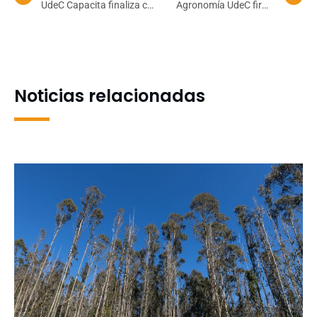
UdeC Capacita finaliza con
Agronomía UdeC firma
éxito tercera versión de
segundo convenio de
curso sobre inserción
colaboración con Ferrero
laboral
Hazelnut Company
Noticias relacionadas