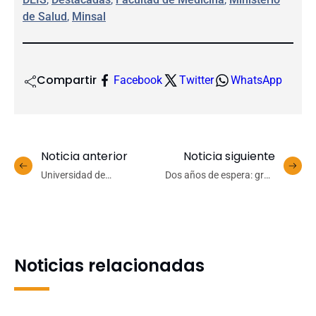
de Salud
, 
Minsal
Compartir
Facebook
Twitter
WhatsApp
Noticia anterior
Noticia siguiente
Universidad de
Dos años de espera: gran
Concepción titula a
convocatoria para
nuevos y nuevas Cirujanos
postular a la selección
y Cirujanas Dentistas
universitaria de
básquetbol
Noticias relacionadas