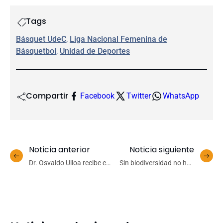
Tags
Básquet UdeC
, 
Liga Nacional Femenina de
Básquetbol
, 
Unidad de Deportes
Compartir
Facebook
Twitter
WhatsApp
Noticia anterior
Noticia siguiente
Dr. Osvaldo Ulloa recibe el
Sin biodiversidad no hay
Premio Honor in Scientia
desarrollo sostenible
Marina 2025 por
trayectoria científica y
compromiso con la
formación de nuevas