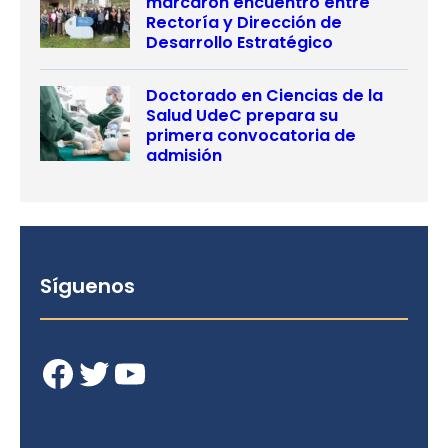
marcaron encuentro entre
Rectoría y Dirección de
Desarrollo Estratégico
Doctorado en Ciencias de la
Salud UdeC prepara su
primera convocatoria de
admisión
Síguenos
Facebook
Twitter
YouTube