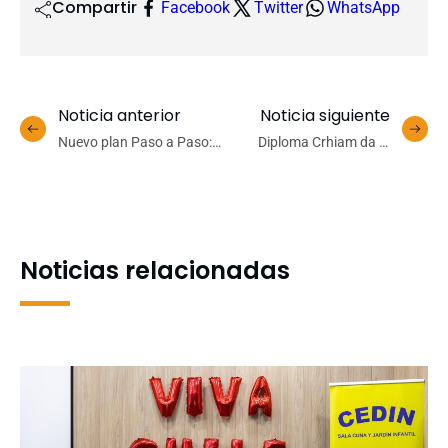
Compartir
Facebook
Twitter
WhatsApp
Noticia anterior
Noticia siguiente
Nuevo plan Paso a Paso:
Diploma Crhiam da la
UdeC llama a mantener
bienvenida a la generación
medidas básicas de
2022
autocuidado
Noticias relacionadas