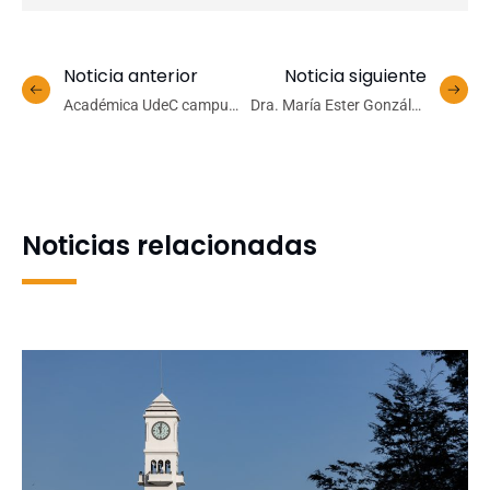
Noticia anterior
Noticia siguiente
Académica UdeC campus
Dra. María Ester González
Los Ángeles promueve la
recibe premio a la
educación científica
Académica Destacada en
inclusiva en la Semana de
la Conferencia
la Ciencia
Internacional IDE Chile
2025
Noticias relacionadas