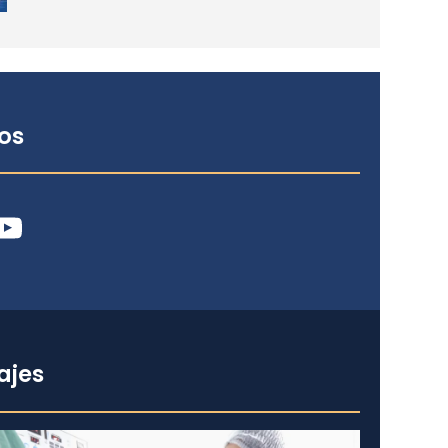
os
ube
ajes