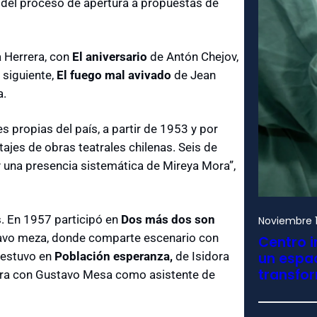
 del proceso de apertura a propuestas de
a Herrera, con
El aniversario
de Antón Chejov,
 siguiente,
El fuego mal avivado
de Jean
a.
s propias del país, a partir de 1953 y por
jes de obras teatrales chilenas. Seis de
y una presencia sistemática de Mireya Mora”,
s. En 1957 participó en
Dos más dos son
Noviembre 1
ustavo meza, donde comparte escenario con
Centro i
 estuvo en
Población esperanza,
de Isidora
un espac
transfo
Barra con Gustavo Mesa como asistente de