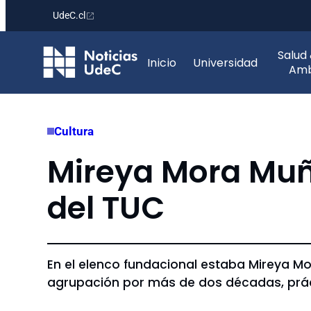
UdeC.cl
Saltar
Salud
al
Inicio
Universidad
Amb
contenido
Cultura
Mireya Mora Muño
del TUC
En el elenco fundacional estaba Mireya M
agrupación por más de dos décadas, práct