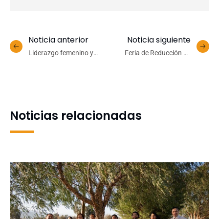
Noticia anterior
Noticia siguiente
Liderazgo femenino y
Feria de Reducción de
sustentabilidad marcan
Riesgo de Desastres UdeC
sesión del Consorcio
impulsa la cultura
Lechero en la UdeC
preventiva frente a
incendios forestales
Noticias relacionadas