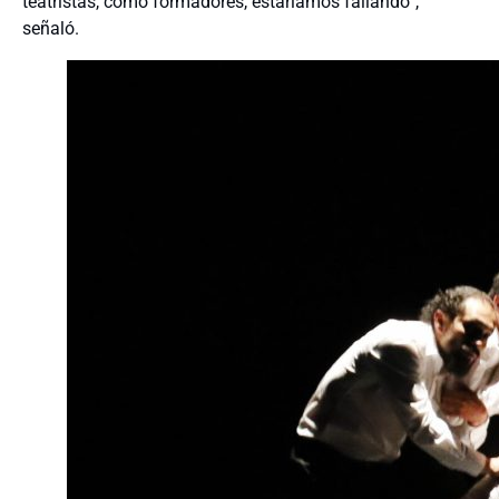
teatristas, como formadores, estaríamos fallando”,
señaló.