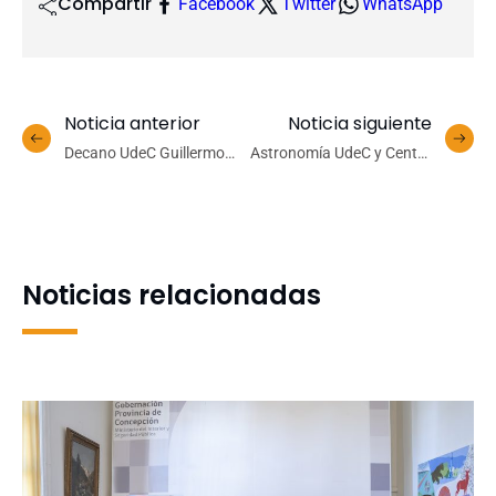
Compartir
Facebook
Twitter
WhatsApp
Noticia anterior
Noticia siguiente
Decano UdeC Guillermo
Astronomía UdeC y Centro
Wells asume presidencia
CATA llevan la ciencia a
del Consejo de
zonas apartadas de
Decanas/os de Agronomía
Región de Arica y
del CRUCH
Parinacota
Noticias relacionadas