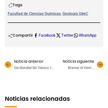
Tags
Facultad de Ciencias Químicas
, 
Geología UdeC
Compartir
Facebook
Twitter
WhatsApp
Noticia anterior
Noticia siguiente
Día Mundial Sin Tabaco: la
Bramar Al Viento:
adicción que provoca el
fortaleciendo lazos a
16% de las muertes en
través del arte en la
Chile
comunidad de Arauco
Noticias relacionadas