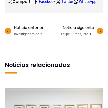
Compartir
Facebook
Twitter
WhatsApp
Noticia anterior
Noticia siguiente
Investigadora de la
Felipe Burgos, jefe UPI
Narcocultura abrirá año
UdeC: “La propiedad
académico del Magíster en
intelectual es el principal
Investigación Social y
incentivo a la creación
Desarrollo
científica-tecnológica”
Noticias relacionadas