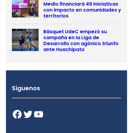
Medio financiará 49 iniciativas
con impacto en comunidades y
territorios
Básquet UdeC empezó su
campaña en la Liga de
Desarrollo con agónico triunfo
ante Huachipato
Síguenos
Facebook
Twitter
YouTube