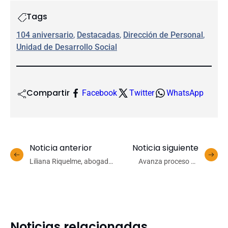
Tags
104 aniversario
, 
Destacadas
, 
Dirección de Personal
, 
Unidad de Desarrollo Social
Compartir
Facebook
Twitter
WhatsApp
Noticia anterior
Noticia siguiente
Liliana Riquelme, abogada
Avanza proceso de
y cantora: “Cada quien
modernización de
tiene sus circunstancias y
espacios estudiantiles en
ésta es la manera que yo
UdeC Campus Chillán
elegí”
Noticias relacionadas