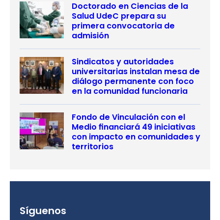
Doctorado en Ciencias de la
Salud UdeC prepara su
primera convocatoria de
admisión
Sindicatos y autoridades
universitarias instalan mesa de
diálogo permanente con foco
en la comunidad funcionaria
Fondo de Vinculación con el
Medio financiará 49 iniciativas
con impacto en comunidades y
territorios
Síguenos