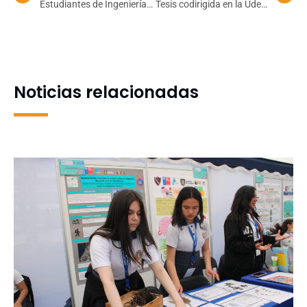
Estudiantes de Ingeniería
Tesis codirigida en la UdeC
Civil Informática UdeC
logra avances en
clasifican para el Maratón
simulación de flujos
Femenino de
granulares con
Programación en Brasil
aplicaciones en minería,
agricultura y energía
Noticias relacionadas