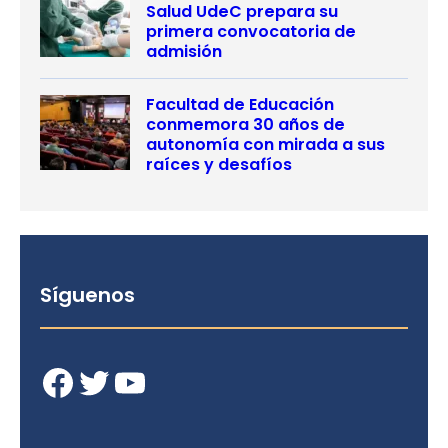
Salud UdeC prepara su
primera convocatoria de
admisión
Facultad de Educación
conmemora 30 años de
autonomía con mirada a sus
raíces y desafíos
Síguenos
Facebook
Twitter
YouTube