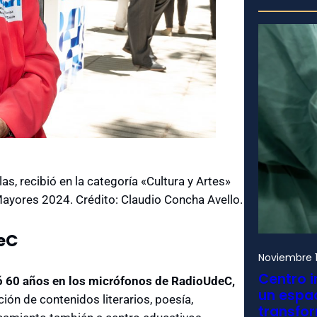
as, recibió en la categoría «Cultura y Artes»
Mayores 2024. Crédito: Claudio Concha Avello.
deC
Noviembre 1
Centro i
ió 60 años en los micrófonos de RadioUdeC,
un espac
ón de contenidos literarios, poesía,
transfo