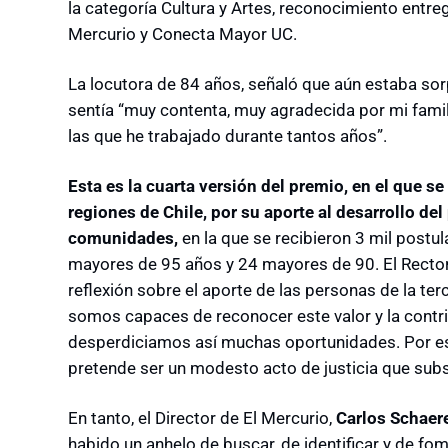
la categoría Cultura y Artes, reconocimiento entre
Mercurio y Conecta Mayor UC.
La locutora de 84 años, señaló que aún estaba sor
sentía
“muy contenta, muy agradecida por mi famil
las que he trabajado durante tantos años”.
Esta es la cuarta versión del premio, en el que se
regiones de Chile, por su aporte al desarrollo de
comunidades,
en la que se recibieron 3 mil postu
mayores de 95 años y 24 mayores de 90. E
l Recto
reflexión sobre el aporte de las personas de la t
somos capaces de reconocer este valor y la contr
desperdiciamos así muchas oportunidades. Por es
pretende ser un modesto acto de justicia que sub
En tanto, el Director de El Mercurio,
Carlos Schaer
habido un anhelo de buscar, de identificar y de fom