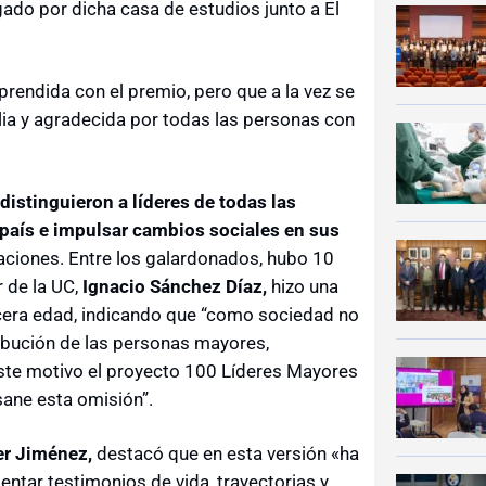
gado por dicha casa de estudios junto a El
prendida con el premio, pero que a la vez se
ia y agradecida por todas las personas con
 distinguieron a líderes de todas las
l país e impulsar cambios sociales en sus
laciones. Entre los galardonados, hubo
10
r de la UC,
Ignacio Sánchez Díaz,
hizo una
ercera edad, indicando que “como sociedad no
ibución de las personas mayores,
te motivo el proyecto 100 Líderes Mayores
sane esta omisión”.
er Jiménez,
destacó que en esta versión «ha
entar testimonios de vida, trayectorias y