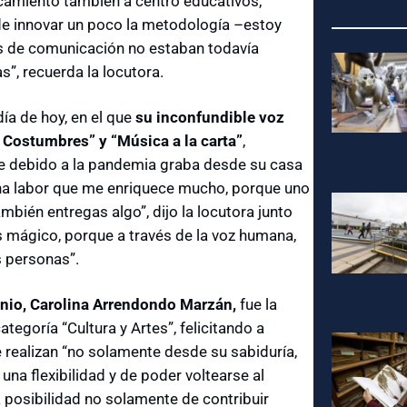
rcamiento también a centro educativos,
 de innovar un poco la metodología –estoy
s de comunicación no estaban todavía
s”, recuerda la locutora.
ía de hoy, en el que
su inconfundible voz
y Costumbres” y “Música a la carta”
,
ue debido a la pandemia graba desde su casa
 una labor que me enriquece mucho, porque uno
mbién entregas algo”, dijo la locutora junto
es mágico, porque a través de la voz humana,
 personas”.
monio, Carolina Arrendondo Marzán,
fue la
tegoría “Cultura y Artes”, felicitando a
e realizan “no solamente desde su sabiduría,
una flexibilidad y de poder voltearse al
a posibilidad no solamente de contribuir