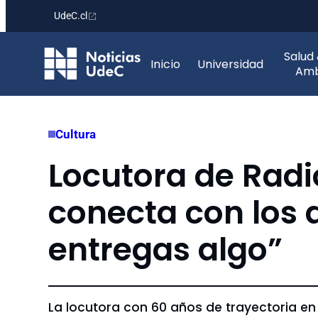
UdeC.cl
Saltar
Salud
al
Inicio
Universidad
Amb
contenido
Cultura
Locutora de Radi
conecta con los 
entregas algo”
La locutora con 60 años de trayectoria en