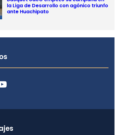
la Liga de Desarrollo con agónico triunfo
ante Huachipato
os
ube
ajes