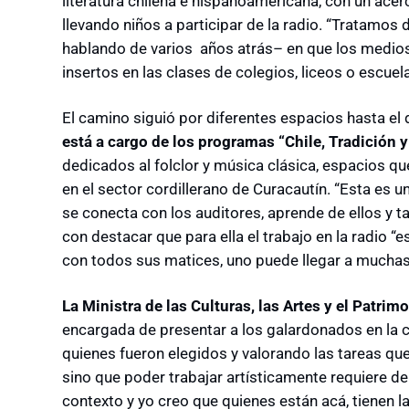
literatura chilena e hispanoamericana, con un ace
llevando niños a participar de la radio. “Tratamos
hablando de varios años atrás– en que los medio
insertos en las clases de colegios, liceos o escuela
El camino siguió por diferentes espacios hasta el d
está a cargo de los programas “Chile, Tradición 
dedicados al folclor y música clásica, espacios q
en el sector cordillerano de Curacautín. “Esta es
se conecta con los auditores, aprende de ellos y ta
con destacar que para ella el trabajo en la radio “
con todos sus matices, uno puede llegar a muchas
La Ministra de las Culturas, las Artes y el Patri
encargada de presentar a los galardonados en la ca
quienes fueron elegidos y valorando las tareas qu
sino que poder trabajar artísticamente requiere de 
contexto y yo creo que quienes están acá, tienen l