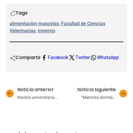
Tags
alimentación mascotas
, 
Facultad de Ciencias
Veterinarias
, 
Invierno
Compartir
Facebook
Twitter
WhatsApp
Noticia anterior
Noticia siguiente
Revista universitaria
“Mientras dormías,
latinoamericana destaca
cantabas” de Nayareth
artículo de tesista doctoral
Pino Luna obtiene el
UdeC
Premio Atenea 2023 a la
Mejor Obra Literaria
Narrativa