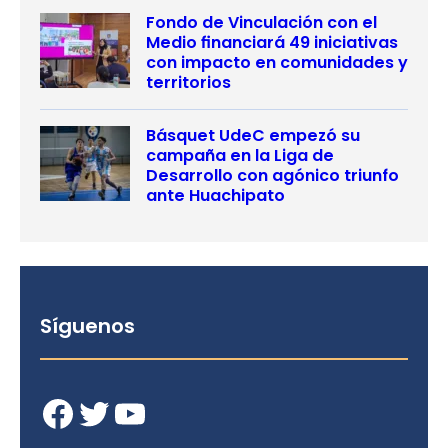
Fondo de Vinculación con el
Medio financiará 49 iniciativas
con impacto en comunidades y
territorios
Básquet UdeC empezó su
campaña en la Liga de
Desarrollo con agónico triunfo
ante Huachipato
Síguenos
Facebook
Twitter
YouTube