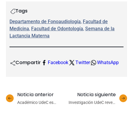
Tags
Departamento de Fonoaudiología
, 
Facultad de
Medicina
, 
Facultad de Odontología
, 
Semana de la
Lactancia Materna
Compartir
Facebook
Twitter
WhatsApp
Noticia anterior
Noticia siguiente
Académico UdeC es
Investigación UdeC revela
ratificado como miembro
efectos del Virus de las
del comité técnico de la
alas deformadas en las
Red Mundial de
labores esenciales en
Laboratorios de Suelos
colmenas