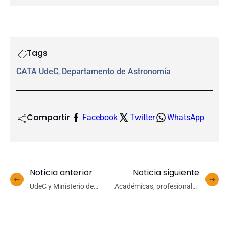
Tags
CATA UdeC
, 
Departamento de Astronomía
Compartir
Facebook
Twitter
WhatsApp
Noticia anterior
Noticia siguiente
UdeC y Ministerio de
Académicas, profesionales
Transportes organizan
y estudiantes UdeC
Jornada Nacional sobre
sentaron las bases de la
Sostenibilidad Urbana en
Primera Red de