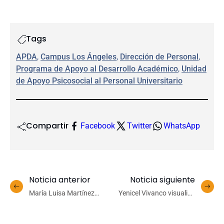
Tags
APDA
, 
Campus Los Ángeles
, 
Dirección de Personal
, 
Programa de Apoyo al Desarrollo Académico
, 
Unidad
de Apoyo Psicosocial al Personal Universitario
Compartir
Facebook
Twitter
WhatsApp
Noticia anterior
Noticia siguiente
María Luisa Martínez
Yenicel Vivanco visualiza
asume la dirección de la
la semifinal frente a
revista Atenea para el
Sportiva Italiana: