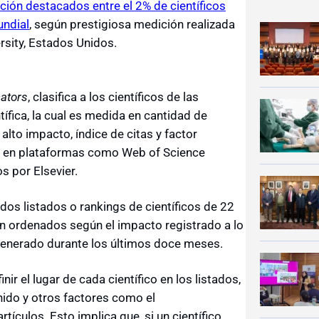
ión destacados entre el 2% de científicos
undial
, según prestigiosa medición realizada
ersity, Estados Unidos.
cators
, clasifica a los científicos de las
tífica, la cual es medida en cantidad de
alto impacto, índice de citas y factor
or) en plataformas como Web of Science
os por Elsevier.
 dos listados o rankings de científicos de 22
án ordenados según el impacto registrado a lo
 generado durante los últimos doce meses.
ir el lugar de cada científico en los listados,
enido y otros factores como el
tículos. Esto implica que, si un científico