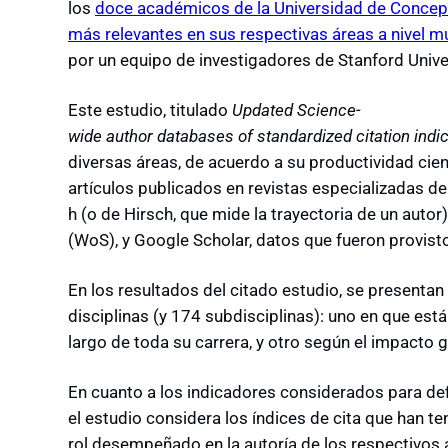
los
doce académicos de la Universidad de Concepc
más relevantes en sus respectivas áreas a nivel m
por un equipo de investigadores de Stanford Univ
Este estudio, titulado
Updated
Science-
wide
author
databases
of
standardized
citation
indi
diversas áreas, de acuerdo a su productividad cien
artículos publicados en revistas especializadas de 
h (o de Hirsch, que mide la trayectoria de un aut
(WoS), y Google Scholar, datos que fueron provist
En los resultados del citado estudio, se presentan
disciplinas (y 174 subdisciplinas): uno en que est
largo de toda su carrera, y otro según el impacto
En cuanto a los indicadores considerados para defin
el estudio considera los índices de cita que han t
rol desempeñado en la autoría de los respectivos ar