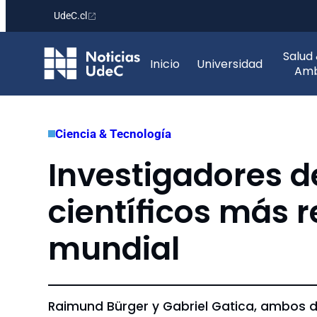
UdeC.cl
Saltar
Salud
al
Inicio
Universidad
Amb
contenido
Ciencia & Tecnología
Investigadores de
científicos más r
mundial
Raimund Bürger y Gabriel Gatica, ambos d