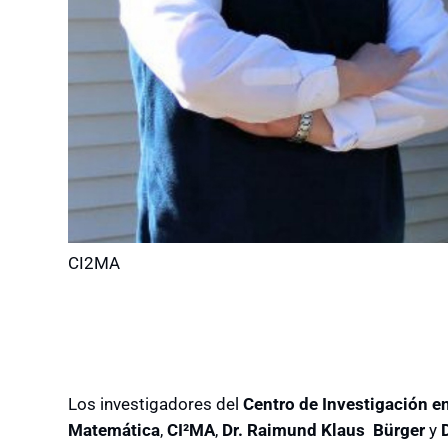
CI2MA
Los investigadores del
Centro de Investigación en
Matemática
,
CI²MA
,
Dr.
Raimund
Klaus
Bürger
y