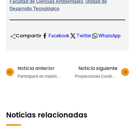
Facultad de Ciencias Ambientales
, 
Unidad de
Desarrollo Tecnológico
Compartir
Facebook
Twitter
WhatsApp
Noticia anterior
Noticia siguiente
Participará en misión
Proyecciones Covid-19
Asclepios II: estudiante de
anticipa aumento
Ingeniería UdeC es la
significativo de casos en
primera astronauta
Región del Biobío
análoga chilena
Noticias relacionadas