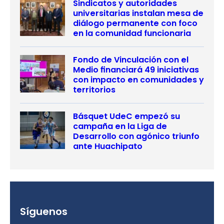
Sindicatos y autoridades
universitarias instalan mesa de
diálogo permanente con foco
en la comunidad funcionaria
Fondo de Vinculación con el
Medio financiará 49 iniciativas
con impacto en comunidades y
territorios
Básquet UdeC empezó su
campaña en la Liga de
Desarrollo con agónico triunfo
ante Huachipato
Síguenos