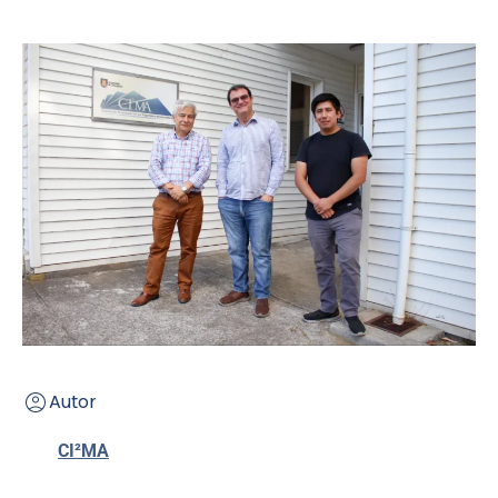
Autor
CI²MA