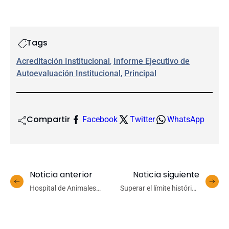
Tags
Acreditación Institucional
, 
Informe Ejecutivo de
Autoevaluación Institucional
, 
Principal
Compartir
Facebook
Twitter
WhatsApp
Noticia anterior
Noticia siguiente
Hospital de Animales
Superar el límite histórico
Mayores cerró tratamiento
de inversión en ciencia
de caballos quemados
durante incendios