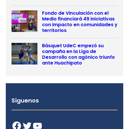
Fondo de Vinculación con el
Medio financiará 49 iniciativas
con impacto en comunidades y
territorios
Básquet UdeC empezó su
campaña en la Liga de
Desarrollo con agónico triunfo
ante Huachipato
Síguenos
Facebook
Twitter
YouTube