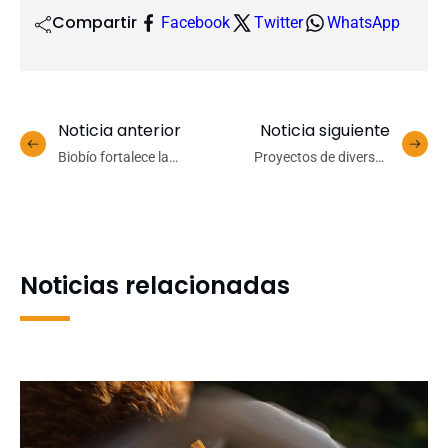
Compartir
Facebook
Twitter
WhatsApp
Noticia anterior
Noticia siguiente
Biobío fortalece la
Proyectos de diversas
vigilancia de plagas
áreas del conocimiento
forestales con
reciben financiamiento
herramienta de
interno VRID para
inteligencia artificial
consolidar su desarrollo
impulsada por academia y
científico
Noticias relacionadas
servicios públicos