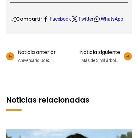
Compartir
Facebook
Twitter
WhatsApp
Noticia anterior
Noticia siguiente
Aniversario UdeC:
Más de 3 mil árboles
Orquesta y Coro del Teatro
nativos regaló a la
celebran con concierto de
comunidad Facultad de
alto nivel
Ciencias Forestales
Noticias relacionadas