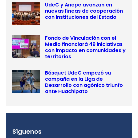
UdeC y Anepe avanzan en
nuevas líneas de cooperación
con instituciones del Estado
Fondo de Vinculación con el
Medio financiará 49 iniciativas
con impacto en comunidades y
territorios
Básquet UdeC empezó su
campaña en la Liga de
Desarrollo con agónico triunfo
ante Huachipato
Síguenos