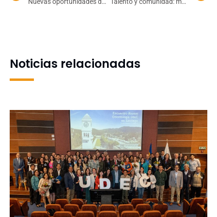
Nuevas oportunidades de
Talento y comunidad: más
especialización: Ingeniería
de 140 estudiantes fueron
UdeC suma 12 minors a su
parte de la muestra de
oferta formativa
cursos artísticos y
culturales de la DISE
Noticias relacionadas